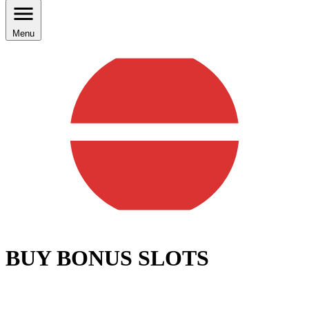
Menu
BUY BONUS SLOTS