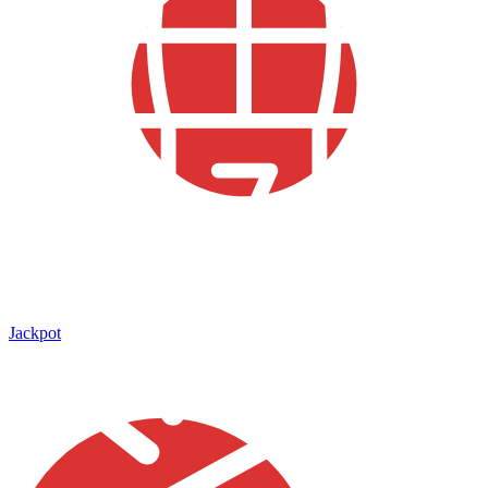
Jackpot