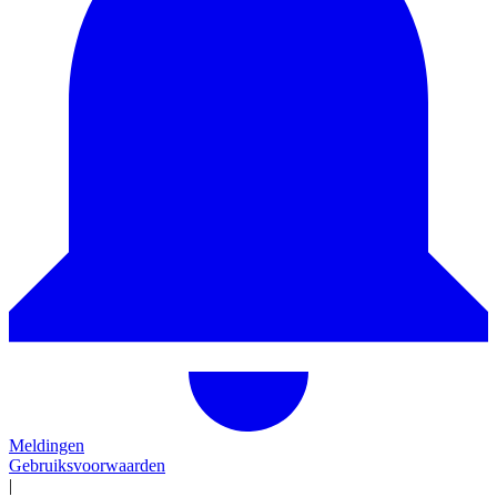
Meldingen
Gebruiksvoorwaarden
|