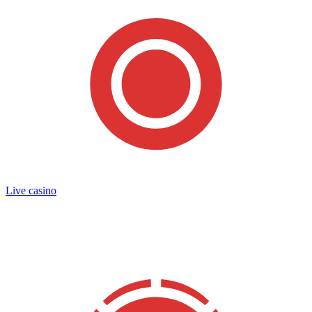
Live casino