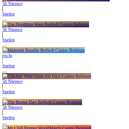
🚀 Nieuwe
Spelen
🚀 Nieuwe
Spelen
exclu
Spelen
🚀 Nieuwe
Spelen
🚀 Nieuwe
Spelen