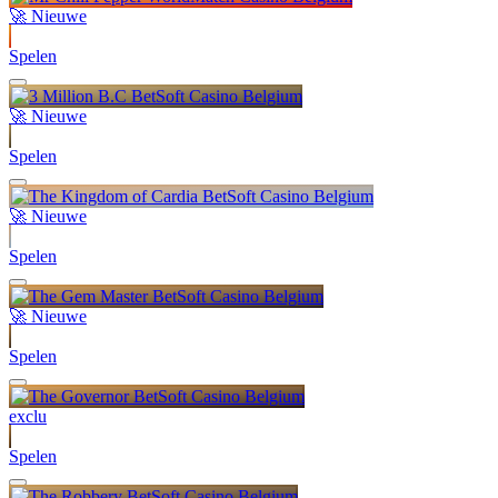
🚀 Nieuwe
Spelen
🚀 Nieuwe
Spelen
🚀 Nieuwe
Spelen
🚀 Nieuwe
Spelen
exclu
Spelen