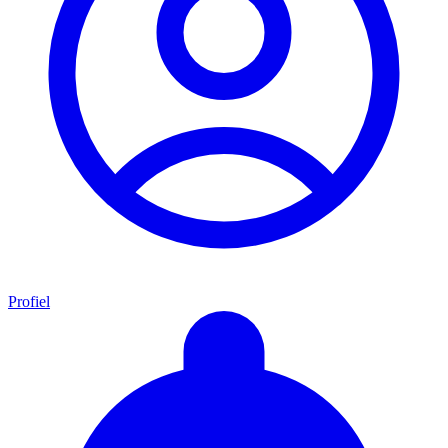
Profiel