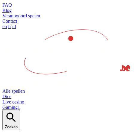
FAQ
Blog
Verantwoord spelen
Contact
en
fr
nl
Alle spellen
Dice
Live casino
Gaming1
Zoeken