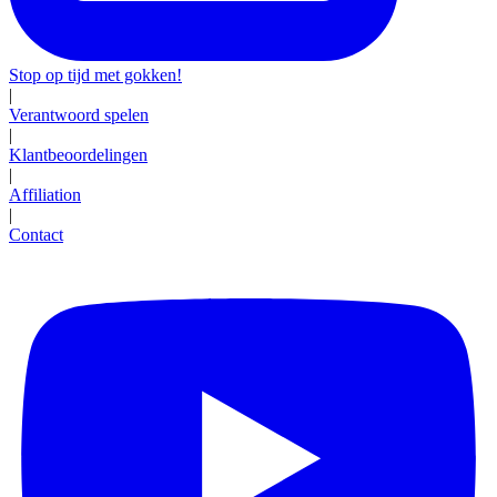
Stop op tijd met gokken!
|
Verantwoord spelen
|
Klantbeoordelingen
|
Affiliation
|
Contact