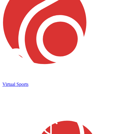
Virtual Sports