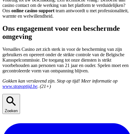
casino contact om de werking van het platform te verduidelijken?
Ons
online casino support
team antwoordt u met professionaliteit,
warmte en welwillendheid.
Ons engagement voor een beschermde
omgeving
Versailles Casino zet zich sterk in voor de bescherming van zijn
gebruikers en opereert onder de strikte controle van de Belgische
Kansspelcommissie. De toegang tot onze diensten is strikt
voorbehouden aan personen van 21 jaar en ouder. Spelen moet een
gecontroleerde vorm van ontspanning blijven.
Gokken kan verslavend zijn. Stop op tijd! Meer informatie op
www.stopoptijd.be
. (21+)
Zoeken