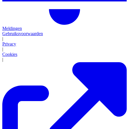
Meldingen
Gebruiksvoorwaarden
|
Privacy
|
Cookies
|