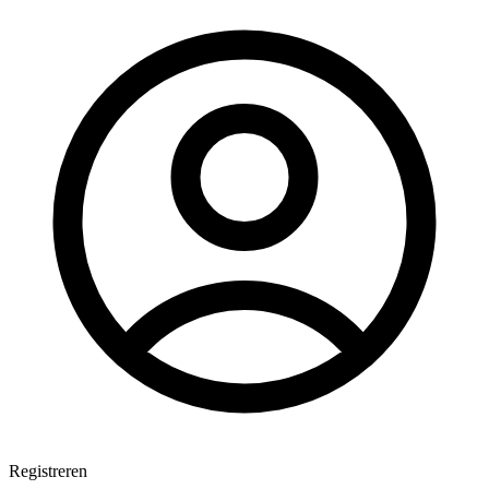
Registreren