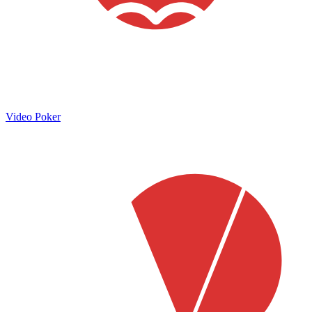
Video Poker