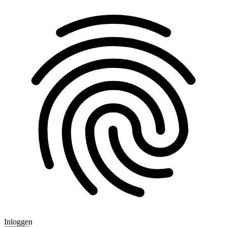
Inloggen