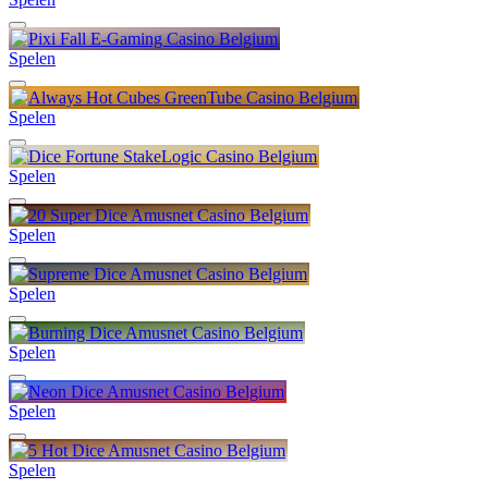
Spelen
Spelen
Spelen
Spelen
Spelen
Spelen
Spelen
Spelen