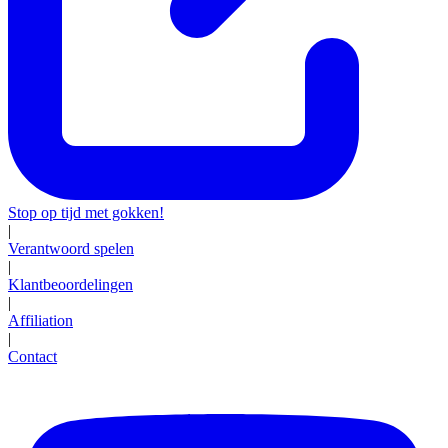
Stop op tijd met gokken!
|
Verantwoord spelen
|
Klantbeoordelingen
|
Affiliation
|
Contact