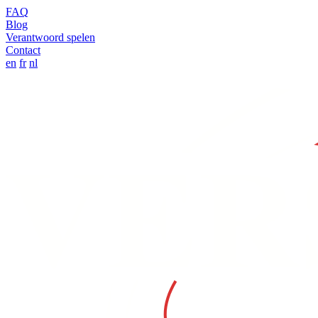
FAQ
Blog
Verantwoord spelen
Contact
en
fr
nl