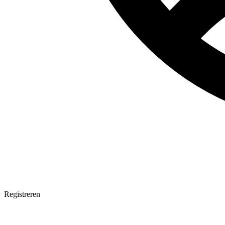
Registreren