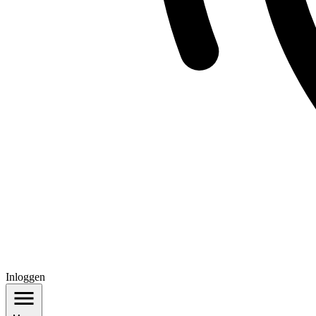
Inloggen