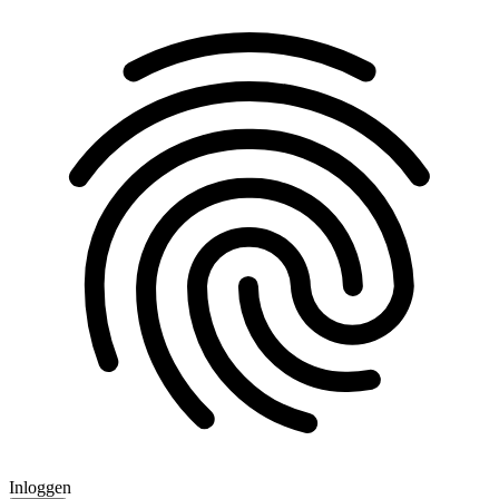
Inloggen