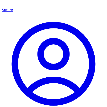
Spellen