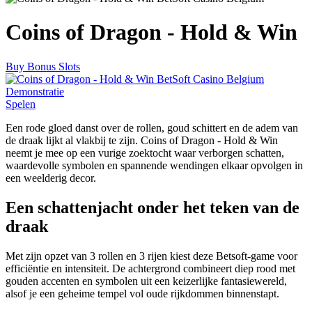
Coins of Dragon - Hold & Win
Buy Bonus Slots
Demonstratie
Spelen
Een rode gloed danst over de rollen, goud schittert en de adem van
de draak lijkt al vlakbij te zijn. Coins of Dragon - Hold & Win
neemt je mee op een vurige zoektocht waar verborgen schatten,
waardevolle symbolen en spannende wendingen elkaar opvolgen in
een weelderig decor.
Een schattenjacht onder het teken van de
draak
Met zijn opzet van 3 rollen en 3 rijen kiest deze Betsoft-game voor
efficiëntie en intensiteit. De achtergrond combineert diep rood met
gouden accenten en symbolen uit een keizerlijke fantasiewereld,
alsof je een geheime tempel vol oude rijkdommen binnenstapt.