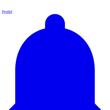
Profiel