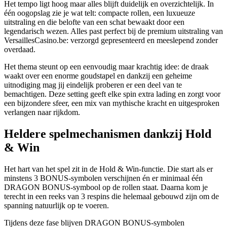
Het tempo ligt hoog maar alles blijft duidelijk en overzichtelijk. In
één oogopslag zie je wat telt: compacte rollen, een luxueuze
uitstraling en die belofte van een schat bewaakt door een
legendarisch wezen. Alles past perfect bij de premium uitstraling van
VersaillesCasino.be: verzorgd gepresenteerd en meeslepend zonder
overdaad.
Het thema steunt op een eenvoudig maar krachtig idee: de draak
waakt over een enorme goudstapel en dankzij een geheime
uitnodiging mag jij eindelijk proberen er een deel van te
bemachtigen. Deze setting geeft elke spin extra lading en zorgt voor
een bijzondere sfeer, een mix van mythische kracht en uitgesproken
verlangen naar rijkdom.
Heldere spelmechanismen dankzij Hold
& Win
Het hart van het spel zit in de Hold & Win-functie. Die start als er
minstens 3 BONUS-symbolen verschijnen én er minimaal één
DRAGON BONUS-symbool op de rollen staat. Daarna kom je
terecht in een reeks van 3 respins die helemaal gebouwd zijn om de
spanning natuurlijk op te voeren.
Tijdens deze fase blijven DRAGON BONUS-symbolen