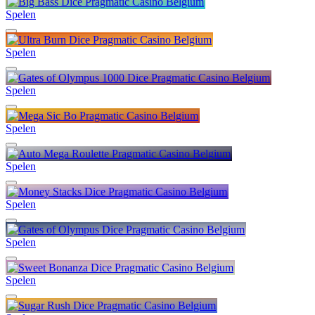
Spelen
Spelen
Spelen
Spelen
Spelen
Spelen
Spelen
Spelen