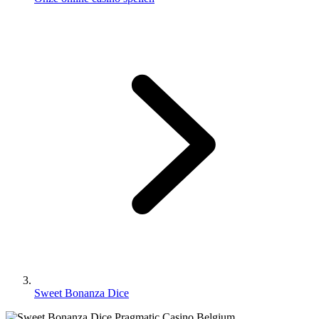
Sweet Bonanza Dice