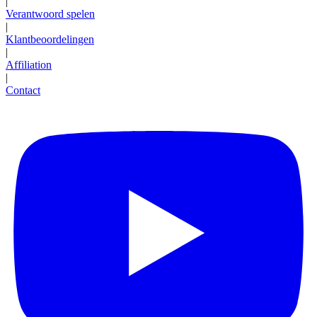
|
Verantwoord spelen
|
Klantbeoordelingen
|
Affiliation
|
Contact