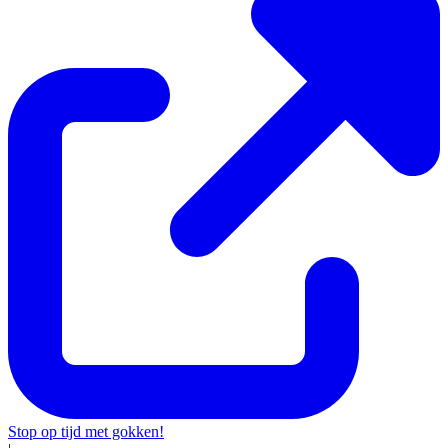
Stop op tijd met gokken!