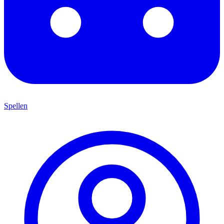
Spellen