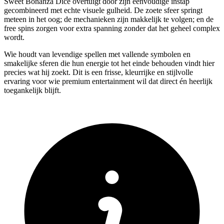
Sweet Bonanza Dice overtuigt door zijn eenvoudige instap
gecombineerd met echte visuele gulheid. De zoete sfeer springt
meteen in het oog; de mechanieken zijn makkelijk te volgen; en de
free spins zorgen voor extra spanning zonder dat het geheel complex
wordt.
Wie houdt van levendige spellen met vallende symbolen en
smakelijke sferen die hun energie tot het einde behouden vindt hier
precies wat hij zoekt. Dit is een frisse, kleurrijke en stijlvolle
ervaring voor wie premium entertainment wil dat direct én heerlijk
toegankelijk blijft.