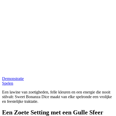
Demonstratie
Spelen
Een lawine van zoetigheden, felle kleuren en een energie die nooit
stilvalt: Sweet Bonanza Dice maakt van elke spelronde een vrolijke
en feestelijke traktatie.
Een Zoete Setting met een Gulle Sfeer