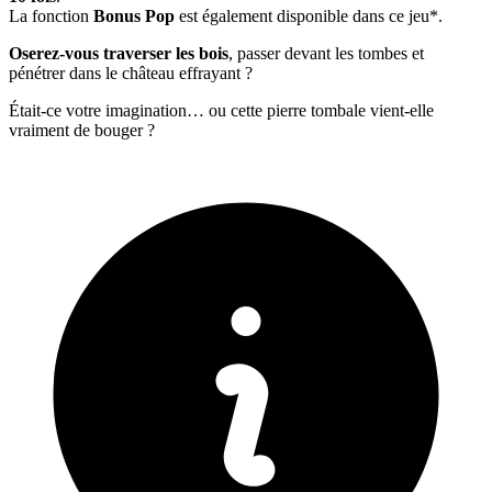
La fonction
Bonus Pop
est également disponible dans ce jeu*.
Oserez-vous traverser les bois
, passer devant les tombes et
pénétrer dans le château effrayant ?
Était-ce votre imagination… ou cette pierre tombale vient-elle
vraiment de bouger ?