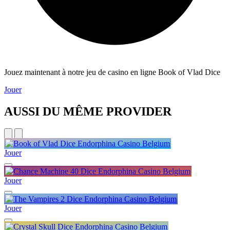
Jouez maintenant à notre jeu de casino en ligne Book of Vlad Dice
Jouer
AUSSI DU MÊME PROVIDER
Jouer
Jouer
Jouer