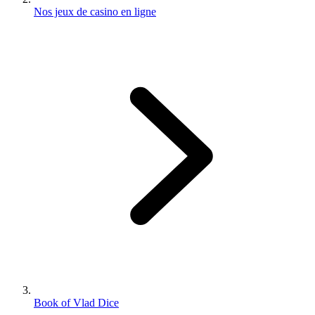
Nos jeux de casino en ligne
Book of Vlad Dice