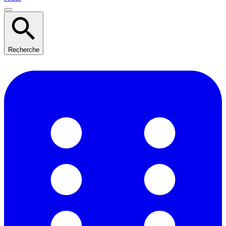
Recherche