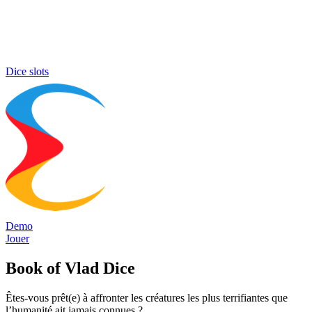
Dice slots
Demo
Jouer
Book of Vlad Dice
Êtes-vous prêt(e) à affronter les créatures les plus terrifiantes que
l’humanité ait jamais connues ?