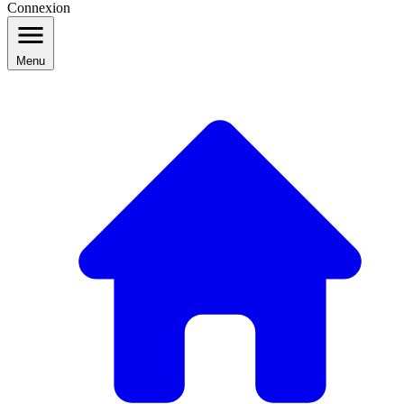
Connexion
Menu