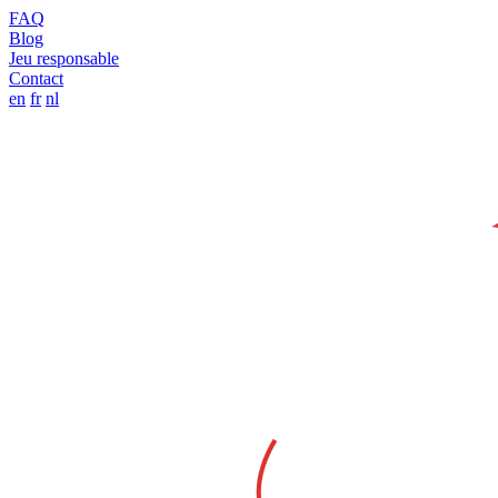
FAQ
Blog
Jeu responsable
Contact
en
fr
nl