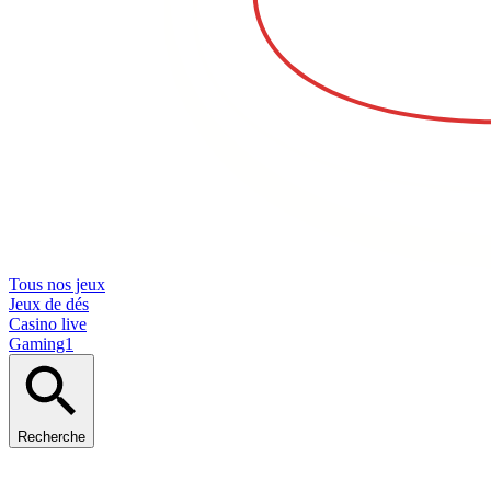
Tous nos jeux
Jeux de dés
Casino live
Gaming1
Recherche