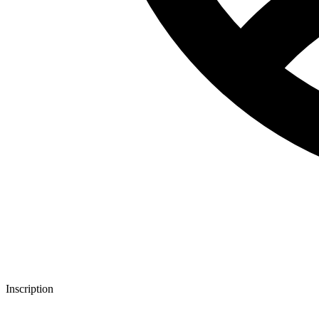
Inscription