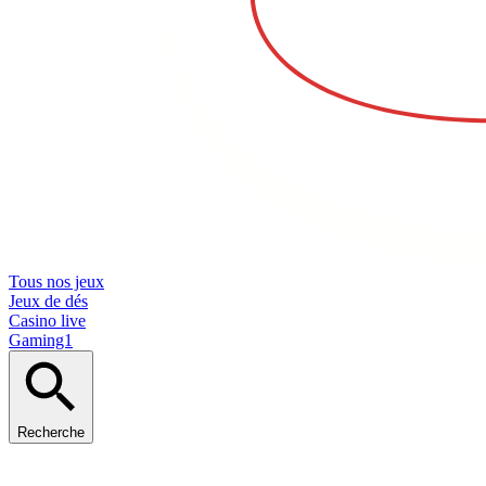
Tous nos jeux
Jeux de dés
Casino live
Gaming1
Recherche