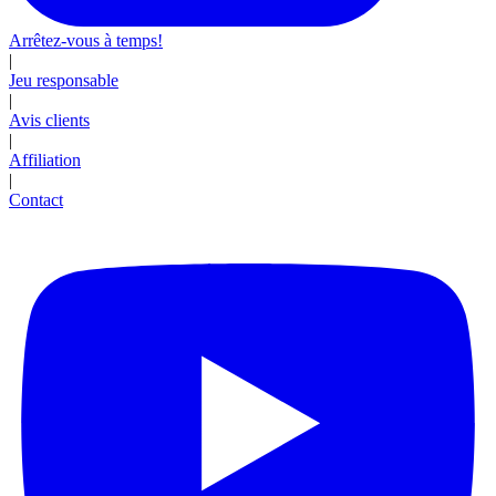
Arrêtez-vous à temps!
|
Jeu responsable
|
Avis clients
|
Affiliation
|
Contact