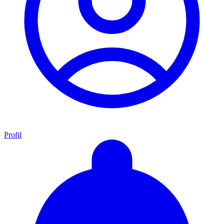
Profil