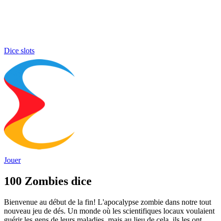
Dice slots
Jouer
100 Zombies dice
Bienvenue au début de la fin! L'apocalypse zombie dans notre tout
nouveau jeu de dés. Un monde où les scientifiques locaux voulaient
guérir les gens de leurs maladies, mais au lieu de cela, ils les ont