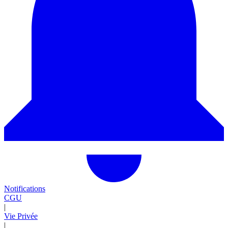
Notifications
CGU
|
Vie Privée
|