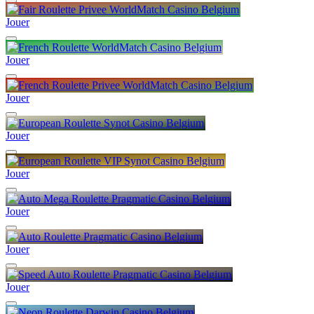
Jouer
Jouer
Jouer
Jouer
Jouer
Jouer
Jouer
Jouer