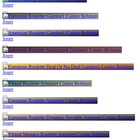
Jouer
Jouer
Jouer
Jouer
Jouer
Jouer
Jouer
Jouer
Jouer