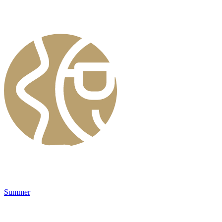
Summer