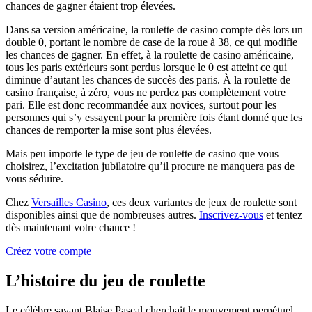
chances de gagner étaient trop élevées.
Dans sa version américaine, la roulette de casino compte dès lors un
double 0, portant le nombre de case de la roue à 38, ce qui modifie
les chances de gagner. En effet, à la roulette de casino américaine,
tous les paris extérieurs sont perdus lorsque le 0 est atteint ce qui
diminue d’autant les chances de succès des paris. À la roulette de
casino française, à zéro, vous ne perdez pas complètement votre
pari. Elle est donc recommandée aux novices, surtout pour les
personnes qui s’y essayent pour la première fois étant donné que les
chances de remporter la mise sont plus élevées.
Mais peu importe le type de jeu de roulette de casino que vous
choisirez, l’excitation jubilatoire qu’il procure ne manquera pas de
vous séduire.
Chez
Versailles Casino
, ces deux variantes de jeux de roulette sont
disponibles ainsi que de nombreuses autres.
Inscrivez-vous
et tentez
dès maintenant votre chance !
Créez votre compte
L’histoire du jeu de roulette
Le célèbre savant Blaise Pascal cherchait le mouvement perpétuel.