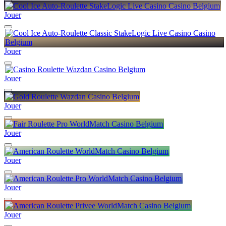
Jouer
Jouer
Jouer
Jouer
Jouer
Jouer
Jouer
Jouer