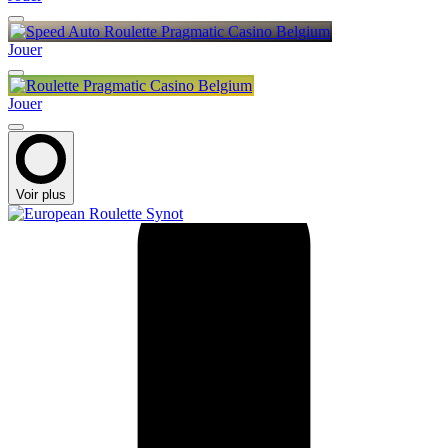
Jouer
Jouer
Voir plus