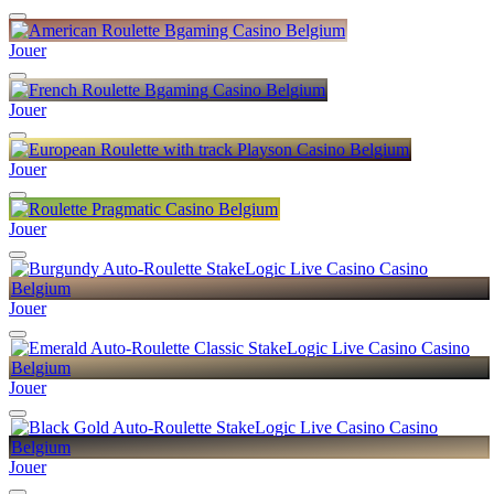
Jouer
Jouer
Jouer
Jouer
Jouer
Jouer
Jouer