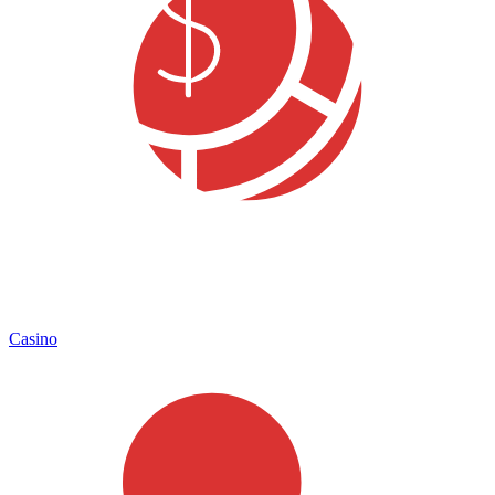
Casino