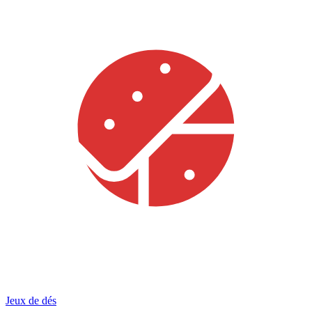
Jeux de dés