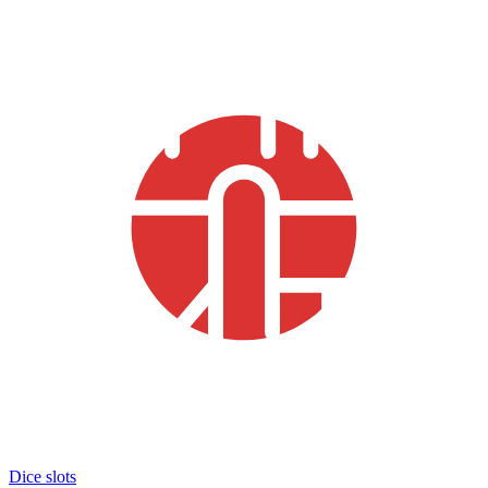
Dice slots