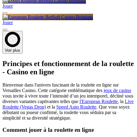
Jouer
Jouer
Voir plus
Principes et fonctionnement de la roulette
- Casino en ligne
Bienvenue dans l'univers fascinant de la roulette en ligne sur
Versailles Casino. Cette catégorie emblématique des
jeux de casino
vous invite à vivre toute l’intensité d’un jeu intemporel, décliné sous
diverses variantes captivantes telles que
l'European Roulette
, la
Live
Roulette (Vegas Drop)
et la
Speed Auto Roulette
. Que vous soyez
débutant ou joueur confirmé, la roulette vous séduira par sa
simplicité et sa diversité stratégique.
Comment jouer à la roulette en ligne