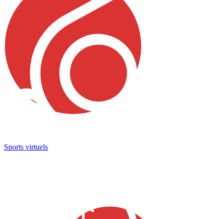
Sports virtuels