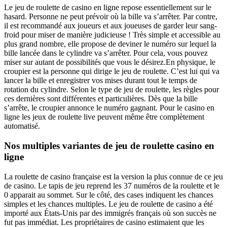
Le jeu de roulette de casino en ligne repose essentiellement sur le
hasard. Personne ne peut prévoir où la bille va s’arrêter. Par contre,
il est recommandé aux joueurs et aux joueuses de garder leur sang-
froid pour miser de manière judicieuse ! Très simple et accessible au
plus grand nombre, elle propose de deviner le numéro sur lequel la
bille lancée dans le cylindre va s’arrêter. Pour cela, vous pouvez
miser sur autant de possibilités que vous le désirez.En physique, le
croupier est la personne qui dirige le jeu de roulette. C’est lui qui va
lancer la bille et enregistrer vos mises durant tout le temps de
rotation du cylindre. Selon le type de jeu de roulette, les règles pour
ces dernières sont différentes et particulières. Dès que la bille
s’arrête, le croupier annonce le numéro gagnant. Pour le casino en
ligne les jeux de roulette live peuvent même être complètement
automatisé.
Nos multiples variantes de jeu de roulette casino en
ligne
La roulette de casino française est la version la plus connue de ce jeu
de casino. Le tapis de jeu reprend les 37 numéros de la roulette et le
0 apparait au sommet. Sur le côté, des cases indiquent les chances
simples et les chances multiples. Le jeu de roulette de casino a été
importé aux États-Unis par des immigrés français où son succès ne
fut pas immédiat. Les propriétaires de casino estimaient que les