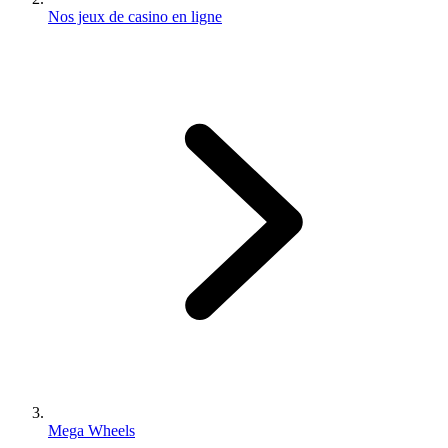
Nos jeux de casino en ligne
Mega Wheels