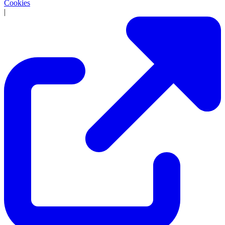
Cookies
|