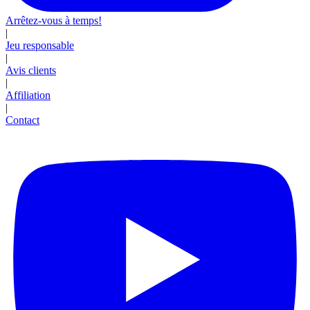
Arrêtez-vous à temps!
|
Jeu responsable
|
Avis clients
|
Affiliation
|
Contact