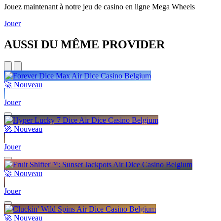
Jouez maintenant à notre jeu de casino en ligne Mega Wheels
Jouer
AUSSI DU MÊME PROVIDER
🚀 Nouveau
Jouer
🚀 Nouveau
Jouer
🚀 Nouveau
Jouer
🚀 Nouveau