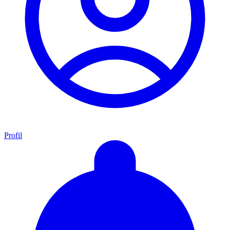
Profil