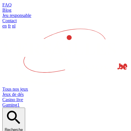
FAQ
Blog
Jeu responsable
Contact
en
fr
nl
Tous nos jeux
Jeux de dés
Casino live
Gaming1
Recherche