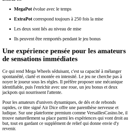
MegaPot
évolue avec le temps
ExtraPot
correspond toujours à 250 fois la mise
Les deux sont liés au niveau de mise
Ils peuvent être remportés pendant le jeu bonus
Une expérience pensée pour les amateurs
de sensations immédiates
Ce qui rend Mega Wheels séduisant, c'est sa capacité à mélanger
spontanéité, clarté et montée en intensité. Le jeu ne cherche pas à
noyer le joueur sous les règles. Il préfère proposer une mécanique
identifiable, puis l'enrichir avec une roue, un jeu bonus et deux
jackpots qui nourrissent l'attente.
Pour les amateurs d'univers dynamiques, de dés et de rebonds
rapides, ce titre signé Air Dice offre une parenthèse nerveuse et
ludique. Sur une plateforme premium comme VersaillesCasino.be, il
trouve naturellement sa place parmi les expériences qui vont droit au
but, tout en gardant ce supplément de relief qui donne envie d'y
revenir.