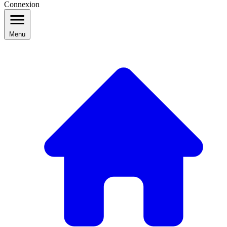
Connexion
Menu