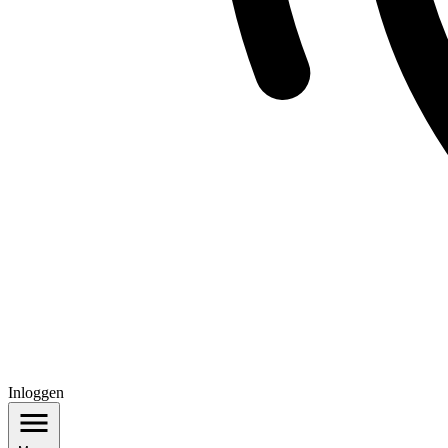
Inloggen