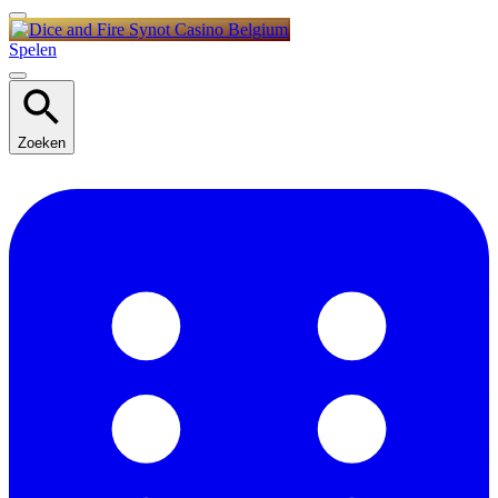
Spelen
Zoeken