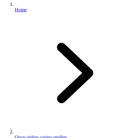
Home
Onze online casino spellen