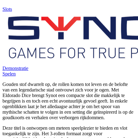
Slots
Demonstratie
Spelen
Gouden stof dwarrelt op, de rollen komen tot leven en de belofte
van een legendarische stad ontvouwt zich voor je ogen. Met
Eldorado Dice brengt Synot een compacte slot die makkelijk te
begrijpen is en toch een echt avontuurlijk gevoel geeft. In enkele
ogenblikken laat je het alledaagse achter je om het spoor van
mythische schatten te volgen in een setting die geïnspireerd is op de
goudkoorts en verhalen over verborgen rijkdommen.
Deze titel is ontworpen om meteen speelplezier te bieden en vlot
toegankelijk te zijn. Het 3-rollen formaat zorgt voor