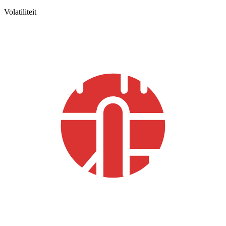
Volatiliteit