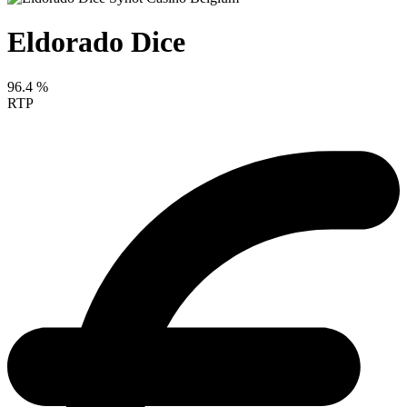
Eldorado Dice
96.4 %
RTP