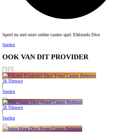
Speel nu met onze online casino spel. Eldorado Dice
Spelen
OOK VAN DIT PROVIDER
🚀 Nieuwe
Spelen
🚀 Nieuwe
Spelen