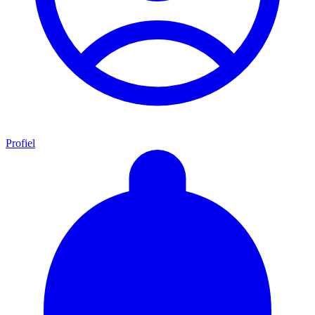
Profiel