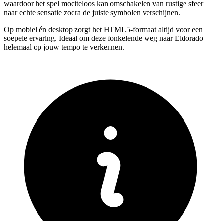
waardoor het spel moeiteloos kan omschakelen van rustige sfeer
naar echte sensatie zodra de juiste symbolen verschijnen.
Op mobiel én desktop zorgt het HTML5-formaat altijd voor een
soepele ervaring. Ideaal om deze fonkelende weg naar Eldorado
helemaal op jouw tempo te verkennen.