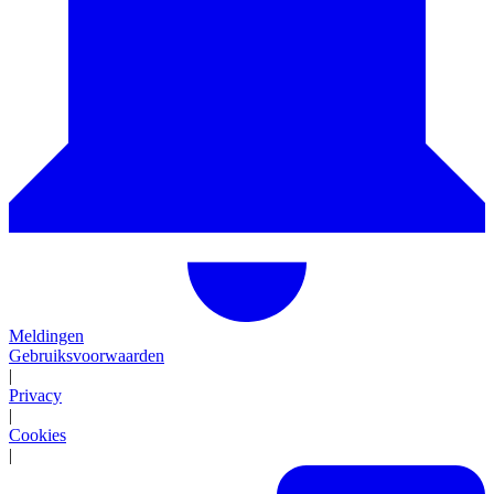
Meldingen
Gebruiksvoorwaarden
|
Privacy
|
Cookies
|