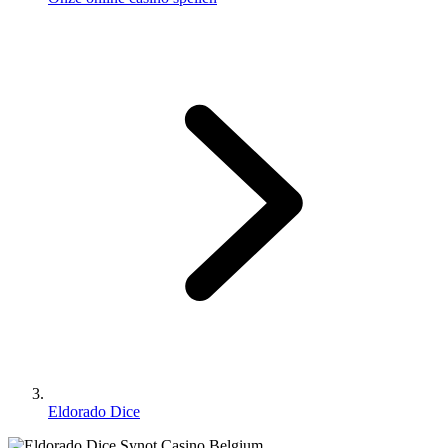
Eldorado Dice