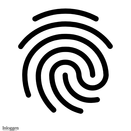
Inloggen