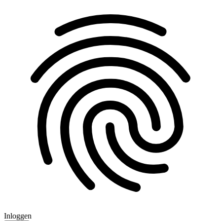
Inloggen