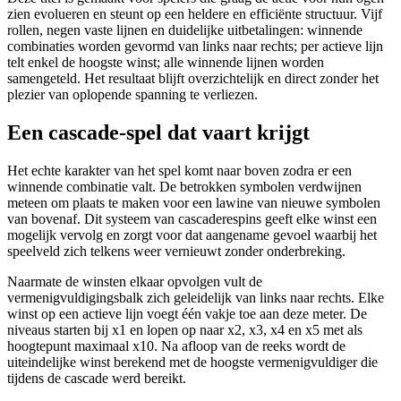
zien evolueren en steunt op een heldere en efficiënte structuur. Vijf
rollen, negen vaste lijnen en duidelijke uitbetalingen: winnende
combinaties worden gevormd van links naar rechts; per actieve lijn
telt enkel de hoogste winst; alle winnende lijnen worden
samengeteld. Het resultaat blijft overzichtelijk en direct zonder het
plezier van oplopende spanning te verliezen.
Een cascade-spel dat vaart krijgt
Het echte karakter van het spel komt naar boven zodra er een
winnende combinatie valt. De betrokken symbolen verdwijnen
meteen om plaats te maken voor een lawine van nieuwe symbolen
van bovenaf. Dit systeem van cascaderespins geeft elke winst een
mogelijk vervolg en zorgt voor dat aangename gevoel waarbij het
speelveld zich telkens weer vernieuwt zonder onderbreking.
Naarmate de winsten elkaar opvolgen vult de
vermenigvuldigingsbalk zich geleidelijk van links naar rechts. Elke
winst op een actieve lijn voegt één vakje toe aan deze meter. De
niveaus starten bij x1 en lopen op naar x2, x3, x4 en x5 met als
hoogtepunt maximaal x10. Na afloop van de reeks wordt de
uiteindelijke winst berekend met de hoogste vermenigvuldiger die
tijdens de cascade werd bereikt.