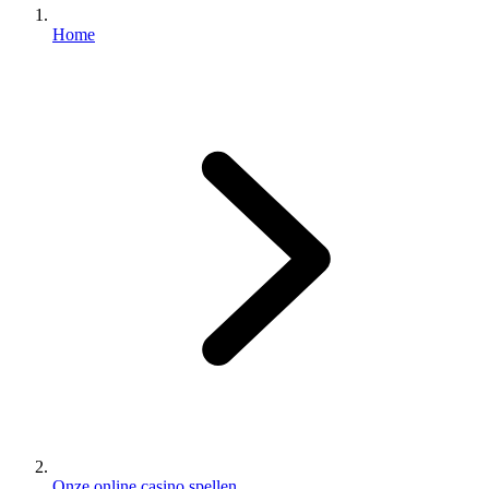
Home
Onze online casino spellen