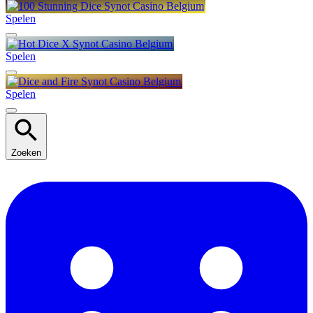
Spelen
Spelen
Spelen
Zoeken