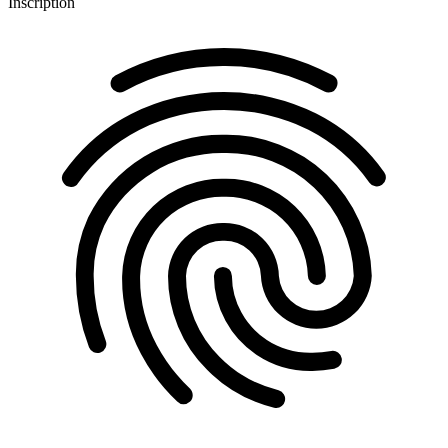
Inscription