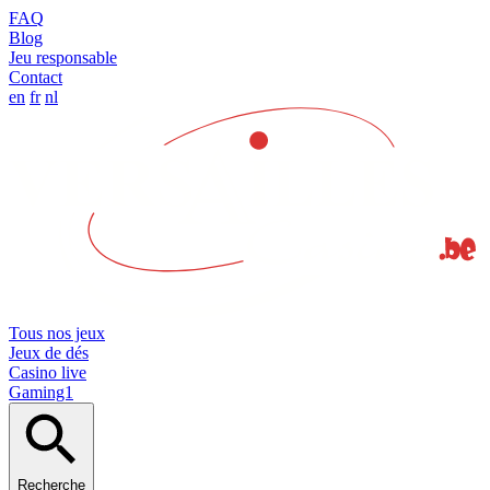
FAQ
Blog
Jeu responsable
Contact
en
fr
nl
Tous nos jeux
Jeux de dés
Casino live
Gaming1
Recherche