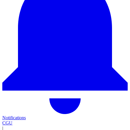
Notifications
CGU
|