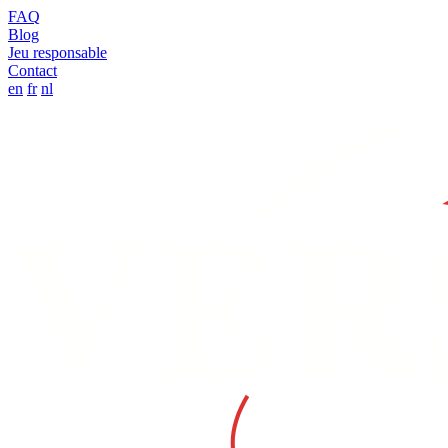
FAQ
Blog
Jeu responsable
Contact
en
fr
nl