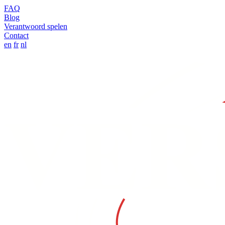
FAQ
Blog
Verantwoord spelen
Contact
en
fr
nl