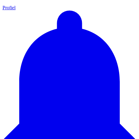
Profiel