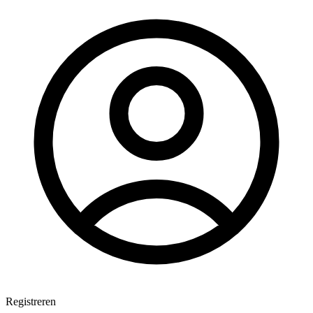
Registreren