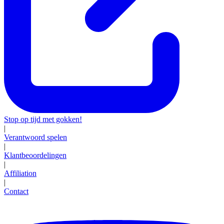
Stop op tijd met gokken!
|
Verantwoord spelen
|
Klantbeoordelingen
|
Affiliation
|
Contact