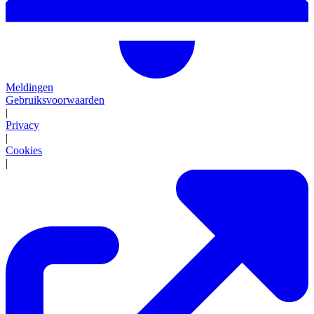
Meldingen
Gebruiksvoorwaarden
|
Privacy
|
Cookies
|