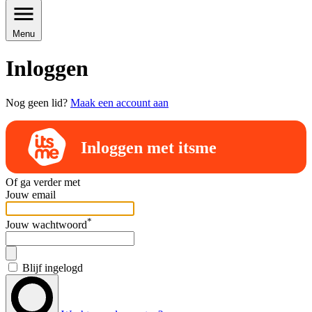
Menu
Inloggen
Nog geen lid?
Maak een account aan
Inloggen met itsme
Of ga verder met
Jouw email
*
Jouw wachtwoord
Blijf ingelogd