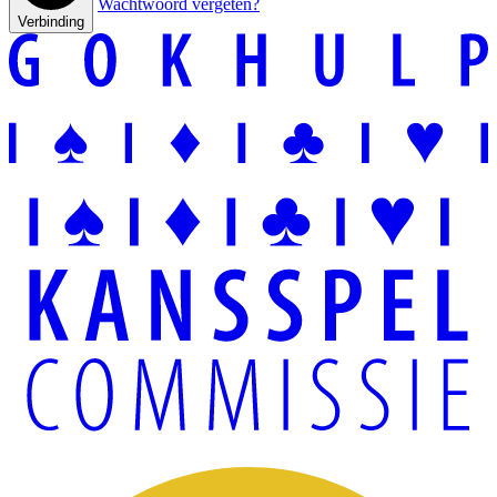
Wachtwoord vergeten?
Verbinding