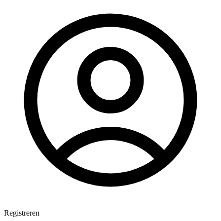
Registreren