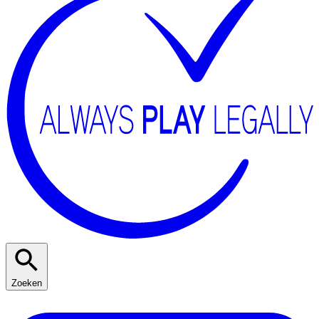
Zoeken