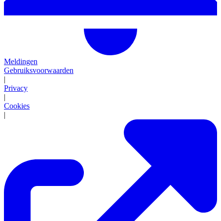
Meldingen
Gebruiksvoorwaarden
|
Privacy
|
Cookies
|