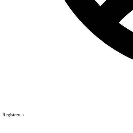
Registreren