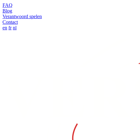
FAQ
Blog
Verantwoord spelen
Contact
en
fr
nl