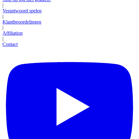
|
Verantwoord spelen
|
Klantbeoordelingen
|
Affiliation
|
Contact