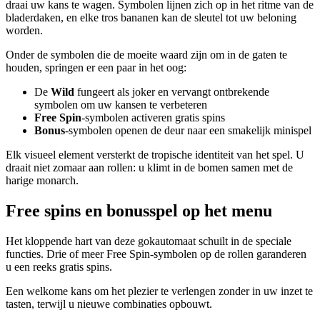
draai uw kans te wagen. Symbolen lijnen zich op in het ritme van de
bladerdaken, en elke tros bananen kan de sleutel tot uw beloning
worden.
Onder de symbolen die de moeite waard zijn om in de gaten te
houden, springen er een paar in het oog:
De
Wild
fungeert als joker en vervangt ontbrekende
symbolen om uw kansen te verbeteren
Free Spin
-symbolen activeren gratis spins
Bonus
-symbolen openen de deur naar een smakelijk minispel
Elk visueel element versterkt de tropische identiteit van het spel. U
draait niet zomaar aan rollen: u klimt in de bomen samen met de
harige monarch.
Free spins en bonusspel op het menu
Het kloppende hart van deze gokautomaat schuilt in de speciale
functies. Drie of meer Free Spin-symbolen op de rollen garanderen
u een reeks gratis spins.
Een welkome kans om het plezier te verlengen zonder in uw inzet te
tasten, terwijl u nieuwe combinaties opbouwt.