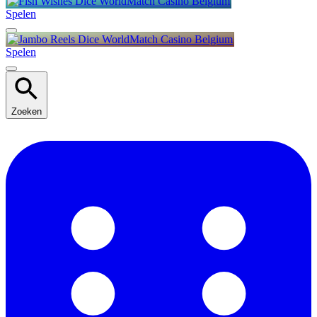
Spelen
Spelen
Zoeken