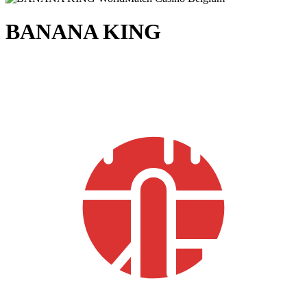
BANANA KING