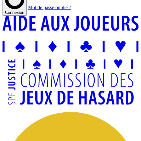
Mot de passe oublié ?
Connexion