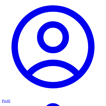
Profil