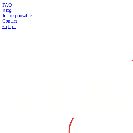
FAQ
Blog
Jeu responsable
Contact
en
fr
nl