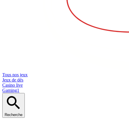
Tous nos jeux
Jeux de dés
Casino live
Gaming1
Recherche