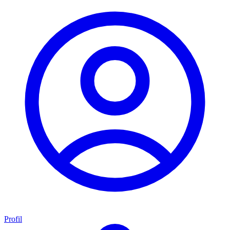
Profil